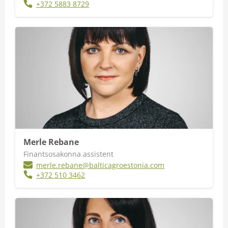
+372 5883 8729
Merle Rebane
Finantsosakonna assistent
merle.rebane@balticagroestonia.com
+372 510 3462