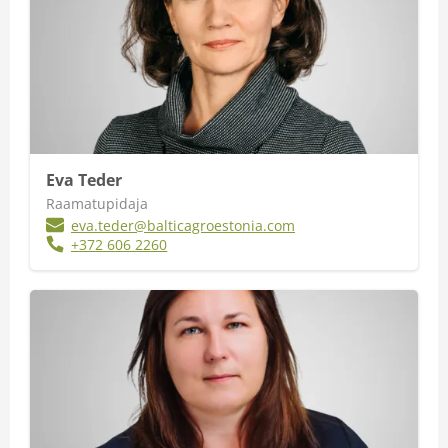
Eva Teder
Raamatupidaja
eva.teder@balticagroestonia.com
+372 606 2260