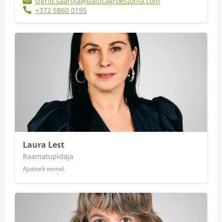
sigrid.saaroja@balticagroestonia.com
+372 5860 0195
Laura Lest
Raamatupidaja
Ajutiselt eemal.