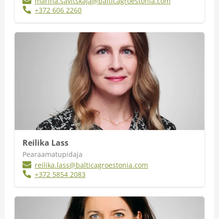
marina.savitskaja@balticagroestonia.com
+372 606 2260
Iseteenindus
Reilika Lass
Pearaamatupidaja
reilika.lass@balticagroestonia.com
+372 5854 2083