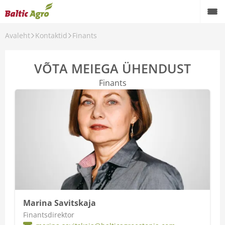
Avaleht
Kontaktid
Finants
Taimekasvatus
Loomakasvatus
VÕTA MEIEGA ÜHENDUST
Finants
Profiaiandus
Koduaed
Masinarent
Teenused
Teraviljakäitlusseadmed
Kontaktid
Marina Savitskaja
Finantsdirektor
Meist