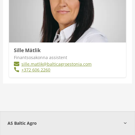
Sille Mätlik
Finantsosakonna assistent
sille.matlik@balticagroestonia.com
+372 606 2260
AS Baltic Agro