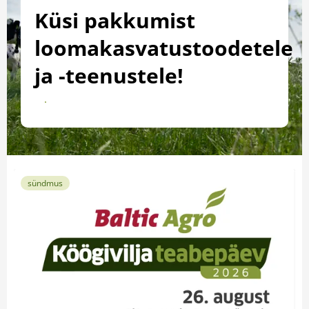
Küsi pakkumist
loomakasvatustoodetele
ja -teenustele!
Saada päring
sündmus