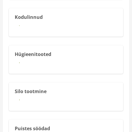
Kodulinnud
Kodulindude söödad
Hügieenitooted
Vaata lähemalt
Silo tootmine
Vaata lähemalt
Puistes söödad