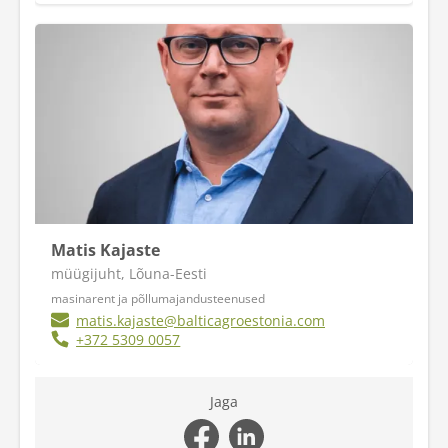
Matis Kajaste
müügijuht, Lõuna-Eesti
masinarent ja põllumajandusteenused
matis.kajaste@balticagroestonia.com
+372 5309 0057
Jaga