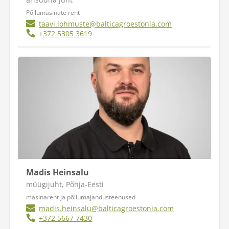
Põllumasinate rent
taavi.lohmuste@balticagroestonia.com
+372 5305 3619
Madis Heinsalu
müügijuht, Põhja-Eesti
masinarent ja põllumajandusteenused
madis.heinsalu@balticagroestonia.com
+372 5667 7430