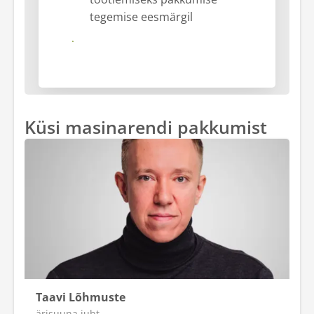
tegemise eesmärgil
Saada
Küsi masinarendi pakkumist
Taavi Lõhmuste
ärisuuna juht