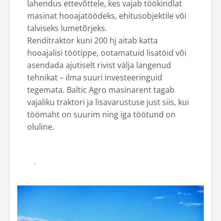
lahendus ettevõttele, kes vajab töökindlat
masinat hooajatöödeks, ehitusobjektile või
Iseteenindus
talviseks lumetõrjeks.
Renditraktor kuni 200 hj aitab katta
hooajalisi töötippe, ootamatuid lisatöid või
asendada ajutiselt rivist välja langenud
tehnikat – ilma suuri investeeringuid
tegemata. Baltic Agro masinarent tagab
vajaliku traktori ja lisavarustuse just siis, kui
töömaht on suurim ning iga töötund on
oluline.
Loe 200 hj traktorite rendi
võimalustest...