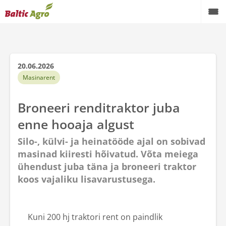
Taimekasvatus
Loomakasvatus
20.06.2026
Masinarent
Profiaiandus
Broneeri renditraktor juba
Koduaed
enne hooaja algust
Masinarent
Silo-, külvi- ja heinatööde ajal on sobivad
masinad kiiresti hõivatud. Võta meiega
Teenused
ühendust juba täna ja broneeri traktor
Teraviljakäitlusseadmed
koos vajaliku lisavarustusega.
Kontaktid
Kuni 200 hj traktori rent on paindlik
Meist