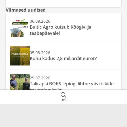
Viimased uudised
06.08.2026
Baltic Agro kutsub Köögivilja
teabepäevale!
05.08.2026
Kuhu kadus 2,8 miljardit eurot?
29.07.2026
Talirapsi BOKS leping: lihtne viis riskide
maandamiseks
Otsi
AS Baltic Agro