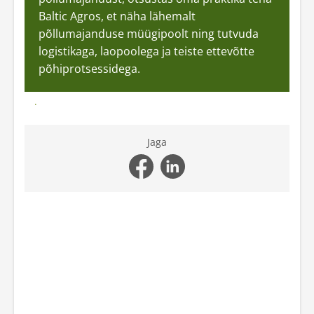
Baltic Agros, et näha lähemalt
Iseteenindus
põllumajanduse müügipoolt ning tutvuda
logistikaga, laopoolega ja teiste ettevõtte
põhiprotsessidega.
Loe Karli praktikakogemusest lähemalt
Jaga