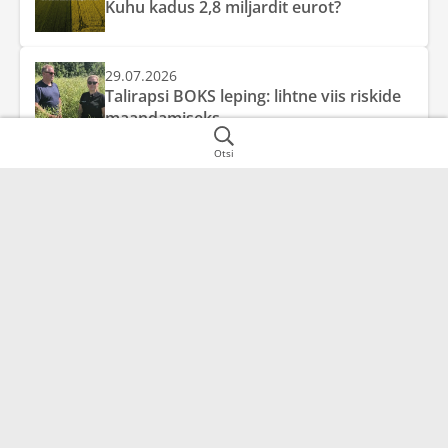
Kuhu kadus 2,8 miljardit eurot?
29.07.2026
Talirapsi BOKS leping: lihtne viis riskide
maandamiseks
Otsi
AS Baltic Agro
Valdkonnad
Lisainfo