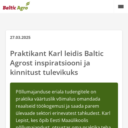
Taimekasvatus
Loomakasvatus
27.03.2025
Profiaiandus
Praktikant Karl leidis Baltic
Agrost inspiratsiooni ja
Koduaed
kinnitust tulevikuks
Masinarent
Teenused
Põllumajanduse eriala tudengitele on
praktika väärtuslik võimalus omandada
Teraviljakäitlusseadmed
reaalseid töökogemusi ja saada parem
Kontaktid
ülevaade sektori erinevatest tahkudest. Karl
Lepist, kes õpib Eesti Maaülikoolis
Meist
põllumajandust, otsustas oma praktika teha