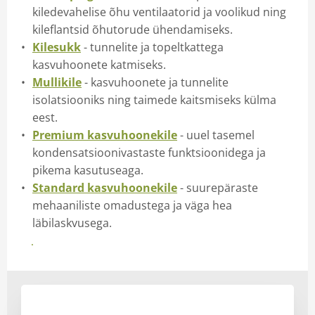
sseadmed
kiledevahelise õhu ventilaatorid ja voolikud ning
kileflantsid õhutorude ühendamiseks.
lõikeriistad
Kilesukk
- tunnelite ja topeltkattega
kasvuhoonete katmiseks.
istad
Mullikile
- kasvuhoonete ja tunnelite
isolatsiooniks ning taimede kaitsmiseks külma
toodete info
eest.
tid
Premium kasvuhoonekile
- uuel tasemel
kondensatsioonivastaste funktsioonidega ja
andustooted e-poes
pikema kasutuseaga.
Standard kasvuhoonekile
- suurepäraste
mehaaniliste omadustega ja väga hea
läbilaskvusega.
Vaata kasvuhoonekilede valiku detailset infot