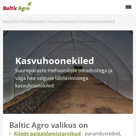
Avaleht
Profiaiandus
Kasvuhooned
Kasvuhoonekiled
andus
d
Kasvuhoonekiled
itse
Suurepäraste mehaaniliste omadustega ja
ne
väga hea valguse läbilaskvusega
kasvuhoonekiled.
ooned
ljaseemned ja noortaimed
Baltic Agro valikus on
itsepritsid
Kilede paigaldamistarvikud
- parandusteibid,