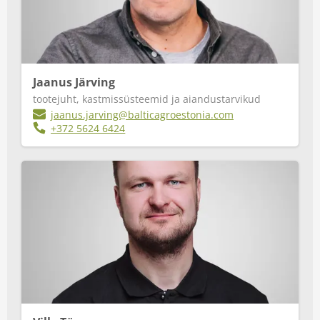
Jaanus Järving
tootejuht, kastmissüsteemid ja aiandustarvikud
jaanus.jarving@balticagroestonia.com
+372 5624 6424