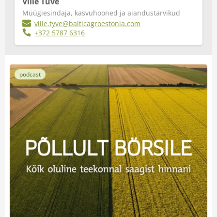
Ville Tüve
Müügiesindaja, kasvuhooned ja aiandustarvikud
ville.tyve@balticagroestonia.com
+372 5787 6316
podcast