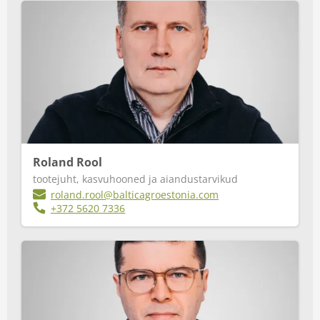
Roland Rool
tootejuht, kasvuhooned ja aiandustarvikud
roland.rool@balticagroestonia.com
+372 5620 7336