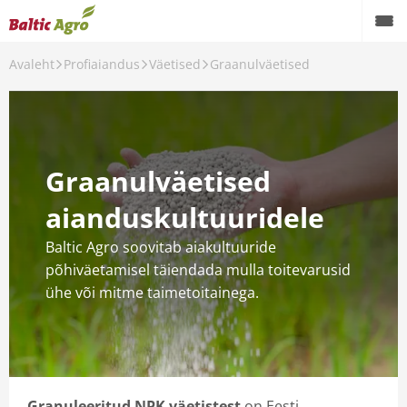
Avaleht
Profiaiandus
Väetised
Graanulväetised
i
aiandus
sed
Graanulväetised
kaitse
aianduskultuuridele
ine
Baltic Agro soovitab aiakultuuride
uhooned
põhiväetamisel täiendada mulla toitevarusid
ühe või mitme taimetoitainega.
viljaseemned ja noortaimed
d
kaitsepritsid
Granuleeritud NPK väetistest
on Eesti