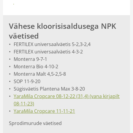
Vaata graanulväetiste detailset tooteinfot
Vähese kloorisisaldusega NPK
väetised
FERTILEX universaalväetis 5-2,3-2,4
FERTILEX universaalväetis 4-3-2
Monterra 9-7-1
Monterra Bio 4-10-2
Monterra Malt 4,5-2,5-8
SOP 11-9-20
Sügisväetis Plantena Max 3-8-20
YaraMila Cropcare 08-12-22 (31,4) (vana kirjapilt
08-11-23)
YaraMila Cropcare 11-11-21
Sprodimurude väetised