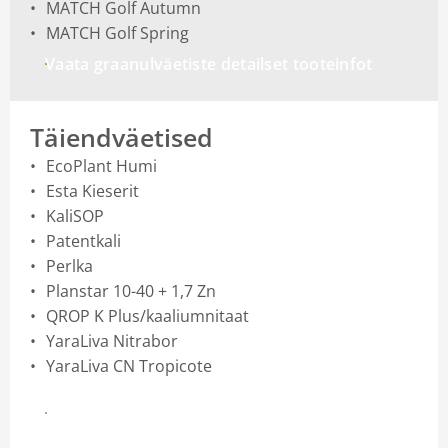
MATCH Golf Autumn
MATCH Golf Spring
Vaata graanulväetiste detailset tooteinfot
Täiendväetised
EcoPlant Humi
Esta Kieserit
KaliSOP
Patentkali
Perlka
Planstar 10-40 + 1,7 Zn
QROP K Plus/kaaliumnitaat
YaraLiva Nitrabor
YaraLiva CN Tropicote
Vaata täiendväetiste valiku detailset infot