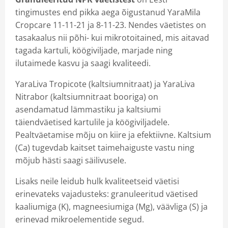
dusseadmed
tingimustes end pikka aega õigustanud YaraMila
Cropcare 11-11-21 ja 8-11-23. Nendes väetistes on
uslõikeriistad
tasakaalus nii põhi- kui mikrotoitained, mis aitavad
tagada kartuli, köögiviljade, marjade ning
riistad
ilutaimede kasvu ja saagi kvaliteedi.
ustoodete info
YaraLiva Tropicote (kaltsiumnitraat) ja YaraLiva
Nitrabor (kaltsiumnitraat booriga) on
ktid
asendamatud lämmastiku ja kaltsiumi
aiandustooted e-poes
täiendväetised kartulile ja köögiviljadele.
Pealtväetamise mõju on kiire ja efektiivne. Kaltsium
(Ca) tugevdab kaitset taimehaiguste vastu ning
mõjub hästi saagi säilivusele.
Lisaks neile leidub hulk kvaliteetseid väetisi
erinevateks vajadusteks: granuleeritud väetised
kaaliumiga (K), magneesiumiga (Mg), väävliga (S) ja
erinevad mikroelementide segud.