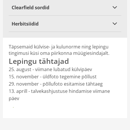
Clearfield sordid
Herbitsiidid
Täpsemaid külvise- ja kulunorme ning lepingu
tingimusi küsi oma piirkonna müügiesindajalt.
Lepingu tähtajad
25. august - viimane lubatud külvipäev
15. november - üldfoto tegemine põllust
29. november - põllufoto esitamise tähtaeg
13. aprill - talvekashjustuse hindamise viimane
päev
Leia müügiesindaja