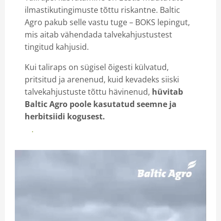
ilmastikutingimuste tõttu riskantne. Baltic
Iseteenindus
Agro pakub selle vastu tuge – BOKS lepingut,
mis aitab vähendada talvekahjustustest
tingitud kahjusid.
Kui taliraps on sügisel õigesti külvatud,
pritsitud ja arenenud, kuid kevadeks siiski
talvekahjustuste tõttu hävinenud,
hüvitab
Baltic Agro poole kasutatud seemne ja
herbitsiidi kogusest.
Vaata YouTube'is