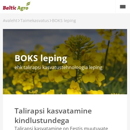
Avaleht
Taimekasvatus
BOKS leping
Taimekasvatus
Loomakasvatus
Profiaiandus
BOKS leping
Koduaed
ehk talirapsi kasvatustehnoloogia leping
Masinarent
Teenused
Teraviljakäitlusseadmed
Talirapsi kasvatamine
Kontaktid
kindlustundega
Meist
Talirapsi kasvatamine on Eestis muutuvate