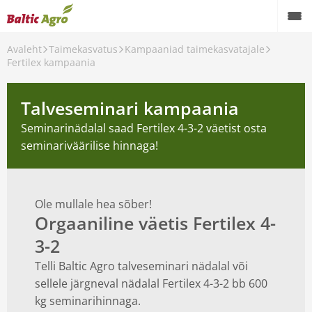
Avaleht
Taimekasvatus
Kampaaniad taimekasvatajale
Taimekasvatus
Fertilex kampaania
Loomakasvatus
Talveseminari kampaania
Profiaiandus
Seminarinädalal saad Fertilex 4-3-2 väetist osta
seminariväärilise hinnaga!
Koduaed
Masinarent
Ole mullale hea sõber!
Teenused
Orgaaniline väetis Fertilex 4-
3-2
Teraviljakäitlusseadmed
Telli Baltic Agro talveseminari nädalal või
Kontaktid
sellele järgneval nädalal Fertilex 4-3-2 bb 600
kg seminarihinnaga.
Meist