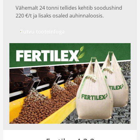
Vähemalt 24 tonni tellides kehtib soodushind
Iseteenindus
220 €/t ja lisaks osaled auhinnaloosis.
Tutvu tooteinfoga