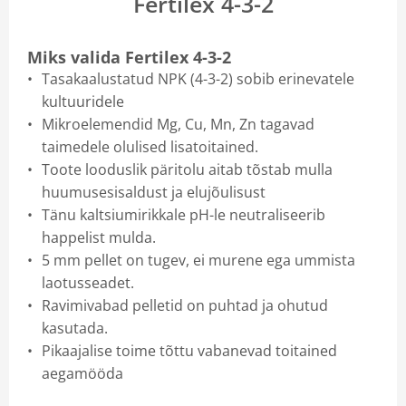
Fertilex 4-3-2
Miks valida Fertilex 4-3-2
Tasakaalustatud NPK (4-3-2) sobib erinevatele
kultuuridele
Mikroelemendid Mg, Cu, Mn, Zn tagavad
taimedele olulised lisatoitained.
Toote looduslik päritolu aitab tõstab mulla
huumusesisaldust ja elujõulisust
Tänu kaltsiumirikkale pH-le neutraliseerib
happelist mulda.
5 mm pellet on tugev, ei murene ega ummista
laotusseadet.
Ravimivabad pelletid on puhtad ja ohutud
kasutada.
Pikaajalise toime tõttu vabanevad toitained
aegamööda