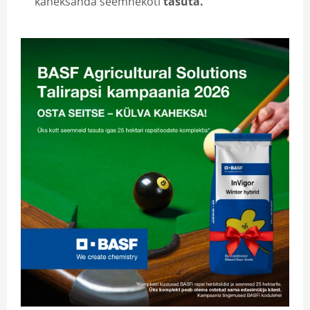
kaheksanda seemnekoti
tasuta.
Iseteenindus