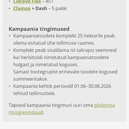
Cleravo Flex
– 45 l
Clamox
+ Dash
– 5 pakki
Kampaania tingimused
Kampaaniatoodete komplekt 25 hektarile peab
olema esitatud ühe tellimuse raames.
Komplekt peab sisaldama nii talirapsi seemneid
kui herbitsiidi nimetatud kampaaniatoodete
hulgast ja nimetatud koguses.
Samast tootegrupist erinevate toodete kogused
summeeritakse.
Kampaania kehtib perioodil 01.06–30.08.2026
tehtud tellimustele.
Täpseid kampaania tingimusi uuri oma
piirkonna
müügiesindajalt
.