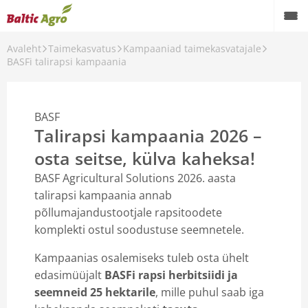
Avaleht
Taimekasvatus
Kampaaniad taimekasvatajale
Taimekasvatus
BASFi talirapsi kampaania
Loomakasvatus
BASF
Profiaiandus
Talirapsi kampaania 2026 –
Koduaed
osta seitse, külva kaheksa!
BASF Agricultural Solutions 2026. aasta
Masinarent
talirapsi kampaania annab
Teenused
põllumajandustootjale rapsitoodete
komplekti ostul soodustuse seemnetele.
Teraviljakäitlusseadmed
Kampaanias osalemiseks tuleb osta ühelt
Kontaktid
edasimüüjalt
BASFi rapsi herbitsiidi ja
seemneid 25 hektarile
, mille puhul saab iga
Meist