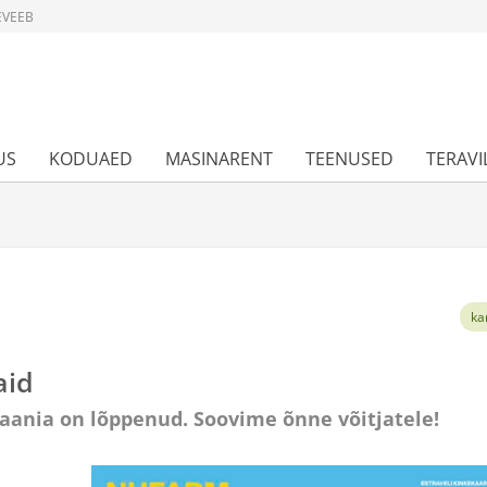
EVEEB
US
KODUAED
MASINARENT
TEENUSED
TERAVI
ka
aid
ania on lõppenud. Soovime õnne võitjatele!