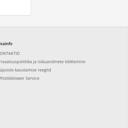
isainfo
ONTAKTID
rivaatsuspoliitika ja isikuandmete töötlemine
üpsiste kasutamise reeglid
histleblower Service