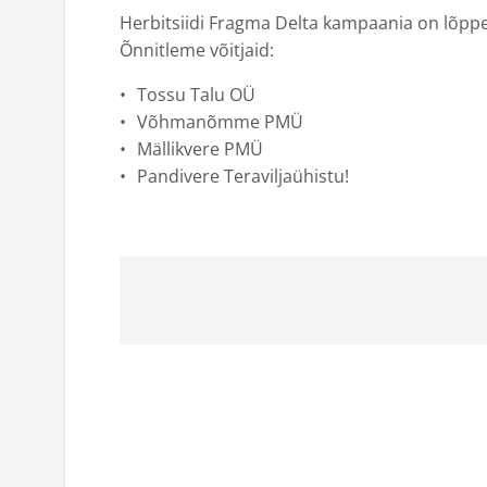
Herbitsiidi Fragma Delta kampaania on lõpp
Õnnitleme võitjaid:
Tossu Talu OÜ
Võhmanõmme PMÜ
Mällikvere PMÜ
Pandivere Teraviljaühistu!