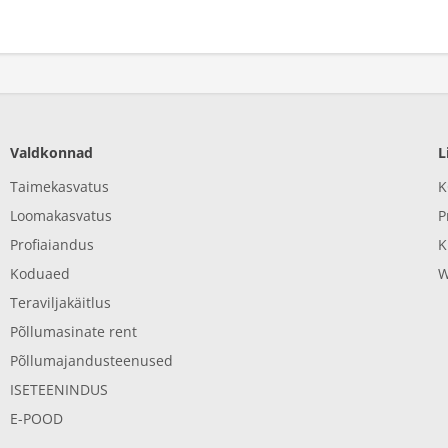
Valdkonnad
L
Taimekasvatus
K
Loomakasvatus
P
Profiaiandus
K
Koduaed
W
Teraviljakäitlus
Põllumasinate rent
Põllumajandusteenused
ISETEENINDUS
E-POOD