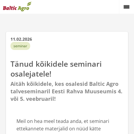
Taimekasvatus
Loomakasvatus
11.02.2026
seminar
Profiaiandus
Tänud kõikidele seminari
Koduaed
osalejatele!
Masinarent
Aitäh kõikidele, kes osalesid Baltic Agro
talveseminaril Eesti Rahva Muuseumis 4.
Teenused
või 5. veebruaril!
Teraviljakäitlusseadmed
Kontaktid
Meil on hea meel teada anda, et seminari
ettekannete materjalid on nüüd kätte
Meist