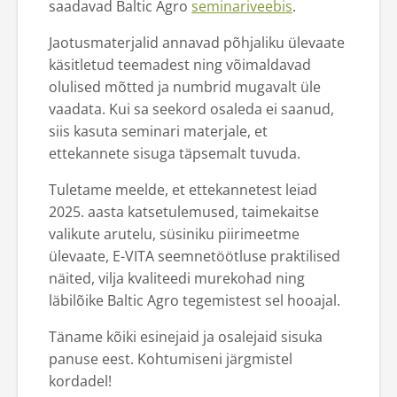
saadavad Baltic Agro
seminariveebis
.
Iseteenindus
Jaotusmaterjalid annavad põhjaliku ülevaate
käsitletud teemadest ning võimaldavad
olulised mõtted ja numbrid mugavalt üle
vaadata. Kui sa seekord osaleda ei saanud,
siis kasuta seminari materjale, et
ettekannete sisuga täpsemalt tuvuda.
Tuletame meelde, et ettekannetest leiad
2025. aasta katsetulemused, taimekaitse
valikute arutelu, süsiniku piirimeetme
ülevaate, E-VITA seemnetöötluse praktilised
näited, vilja kvaliteedi murekohad ning
läbilõike Baltic Agro tegemistest sel hooajal.
Täname kõiki esinejaid ja osalejaid sisuka
panuse eest. Kohtumiseni järgmistel
kordadel!